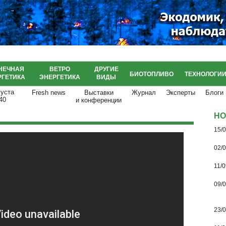
НЕЧНАЯ
ВЕТРО
ДРУГИЕ
БИОТОПЛИВО
ТЕХНОЛОГИ
РГЕТИКА
ЭНЕРГЕТИКА
ВИДЫ
густа
Fresh news
Выставки
Журнал
Эксперты
Блоги
41
и конференции
НО
15/
02/
11/0
09/
23/