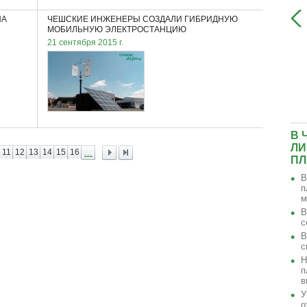
НА
ЧЕШСКИЕ ИНЖЕНЕРЫ СОЗДАЛИ ГИБРИДНУЮ
МОБИЛЬНУЮ ЭЛЕКТРОСТАНЦИЮ
21 сентября 2015 г.
ГОНОЧНЫЙ ЭЛЕКТРОМОБИЛЬ,
УСТАНОВИВШИЙ НОВЫЙ МИРОВОЙ
РЕКОРД СКОРОСТИ
В 
ЛИ
11
12
13
14
15
16
...
ПЛ
В
п
м
В
с
В
с
Н
п
в
У
о