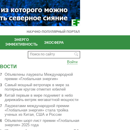
НАУЧНО-ПОПУЛЯРНЫЙ ПОРТАЛ
ЭНЕРГО
И
ЭКОСФЕРА
ЭФФЕКТИВНОСТЬ
Поиск по сайту
Войти
ВОСТИ
Объявлены лауреаты Международной
07
премии «Глобальная энергия»
Cамый мощный ветропарк в мире за
03
полярным кругом отметил юбилей
Китай первым в мире поднимет в небо
9
дирижабль-ветряк мегаваттной мощности
Лауреатами международной премии
07
«Глобальная энергия» стала тройка
ученых из Китая, США и России
Объявлен шорт-лист премии «Глобальная
06
энергия» 2025 года