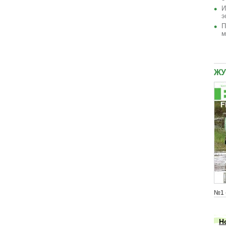
И
э
П
м
ЖУ
№1 
Н