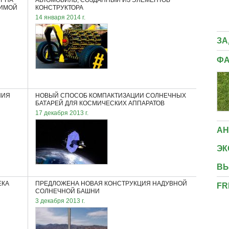
Т НА
АВТОМОБИЛЬ, СОЗДАННЫЙ ИЗ ЭЛЕМЕНТОВ
МИНИ-САДИКИ, КОТОРЫЕ ЛЕГКО МОЖНО
СИМОЙ
КОНСТРУКТОРА
СДЕЛАТЬ СОБСТВЕННЫМИ РУКАМИ
14 января 2014 г.
ЗА
ФА
НИЯ
НОВЫЙ СПОСОБ КОМПАКТИЗАЦИИ СОЛНЕЧНЫХ
БАТАРЕЙ ДЛЯ КОСМИЧЕСКИХ АППАРАТОВ
17 декабря 2013 г.
АН
ЭК
ВЫ
ЕКА
ПРЕДЛОЖЕНА НОВАЯ КОНСТРУКЦИЯ НАДУВНОЙ
FR
СОЛНЕЧНОЙ БАШНИ
3 декабря 2013 г.