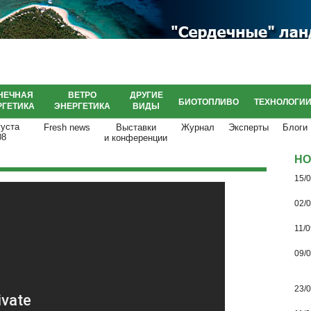
НЕЧНАЯ
ВЕТРО
ДРУГИЕ
БИОТОПЛИВО
ТЕХНОЛОГИ
РГЕТИКА
ЭНЕРГЕТИКА
ВИДЫ
густа
Fresh news
Выставки
Журнал
Эксперты
Блоги
08
и конференции
НО
15/
02/
11/0
09/
23/