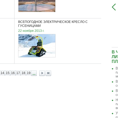
ВСЕПОГОДНОЕ ЭЛЕКТРИЧЕСКОЕ КРЕСЛО С
ГОНОЧНЫЙ ЭЛЕКТРОМОБИЛЬ,
ГУСЕНИЦАМИ
УСТАНОВИВШИЙ НОВЫЙ МИРОВОЙ
22 ноября 2013 г.
РЕКОРД СКОРОСТИ
В 
ЛИ
ПЛ
В
п
14
15
16
17
18
19
...
м
В
с
В
с
Н
п
в
У
о