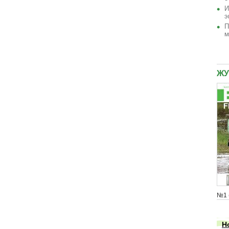
И
э
П
м
ЖУ
№1 
Н