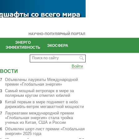
НАУЧНО-ПОПУЛЯРНЫЙ ПОРТАЛ
ЭНЕРГО
И
ЭКОСФЕРА
ЭФФЕКТИВНОСТЬ
Поиск по сайту
Войти
ВОСТИ
Объявлены лауреаты Международной
07
премии «Глобальная энергия»
Cамый мощный ветропарк в мире за
03
полярным кругом отметил юбилей
Китай первым в мире поднимет в небо
9
дирижабль-ветряк мегаваттной мощности
Лауреатами международной премии
07
«Глобальная энергия» стала тройка
ученых из Китая, США и России
Объявлен шорт-лист премии «Глобальная
06
энергия» 2025 года